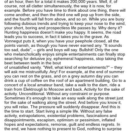
of an hour, then for a total it makes 200,000 years. Well, if, of
course, not all clatter simultaneously, the way it is now, for
example. Before you have time to think about one thing, there will
come another, and then the third one will pop up from the side,
and the fourth will fall from above, and so on. While you are busy
following dubious trends and trying to keep your nose to the wind,
your short, boring and prospectless life passes by. Why deny it?
Hunting happiness doesn't make you happy. It seems, the road
leads you to success, in fact it takes you to the grave. As
Vonnegut puts it, when you have your peephole closed, all the
points vanish, as though you have never earned any. "It sounds
too sad, dude", – girls and boys will say. Bullshit! Only the one
who melancholically enjoys simple entertainments can finally stop
searching for delusive joy, ephemeral happiness, stop taking the
beet between teeth in the bout
of unsatisfied vanity. "Well, what kind of entertainments?" – they
will ask me mistrustfully. Any! For example, at the end of summer
you can rest on the grass, and on a grey autumn day you can
drink a cup of coffee on the roof of an apartment building. Go to a
concert of a local amateur band, take a walk to the dam, ride a
train from Elektrougli to Moscow and back. Activity for the sake of
activity. Unconditional. Without any constraint or purpose.
Sometimes it's enough to take an easy walk along the street just
for the sake of walking along the street. And before you know it,
you will relax. The pressure will suddenly disappear. And this is
the time to start. Start living a simple life. Without any false
activity, extrapolations, existential problems, fascinations and
disappointments, escapism, optimism or pessimism, inflated
hopes and expectations, remorse, guilt and endless regrets. In
the end, we have nothing to present to God, nothing to surprise