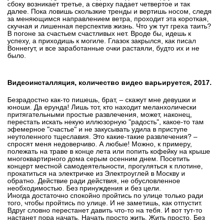
сбоку возникает третье, а сверху падает четвертое и так
далее. Пока ловишь скользкие тренды и вертишь носом, следя
за меняющимся направлением ветра, проходит эта короткая,
скучная и лишенная перспектив жизнь. Что уж тут греха таить?
В погоне за счастьем счастливых нет. Вроде бы, идешь к
успеху, а приходишь к могиле. Глазок закрылся, как писал
Воннегут, и все заработанные очки растаяли, будто их и не
было.
Видеоинсталляция, количество видео варьируется, 2017.
Безрадостно как-то пишешь, брат, – скажут мне девушки и
юноши. Да ерунда! Лишь тот, кто находит меланхолически
притягательными простые развлечения, может, наконец,
перестать искать некую иллюзорную "радость", какое-то там
эфемерное "счастье" и не закусывать удила в приступе
неутоленного тщеславия. Это какие-такие развлечения? –
спросят меня недоверчиво. А любые! Можно, к примеру,
полежать на траве в конце лета или попить кофейку на крыше
многоквартирного дома серым осенним днем. Посетить
концерт местной самодеятельности, прогуляться к плотине,
прокатиться на электричке из Электроуглей в Москву и
обратно. Действие ради действия, не обусловленное
необходимостью. Без принуждения и без цели.
Иногда достаточно спокойно пройтись по улице только ради
того, чтобы пройтись по улице. И не заметишь, как отпустит.
Вдруг словно перестанет давить что-то на тебя. И вот тут-то
настанет пора начать. Начать просто жить. Жить просто. Без